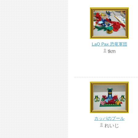
LaQ Pax 恐竜軍団
tkm
カッパのプール
れいじ