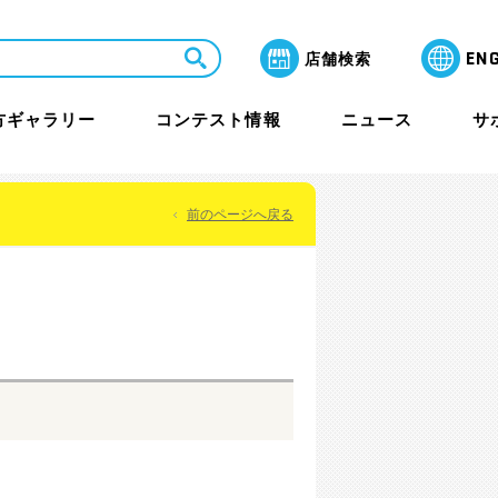
EN
店舗検索
方ギャラリー
コンテスト情報
ニュース
サ
前のページへ戻る
LaQ芸術祭 月間賞
よくあるご質問
教室・セミナー
保護者のみなさまへ
ャラリー
その他イベント
海外アワード情報