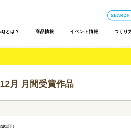
LaQとは？
商品情報
イベント情報
つくり
2年12月）
類似品・コピー
LaQとは？
体験イベント
コンテスト概要
商品情報
年12月 月間受賞作品
商品情報
つくり方ギ
ニュース
LaQ誕生秘話
大型イベント
LaQ殿堂
2歳以下）