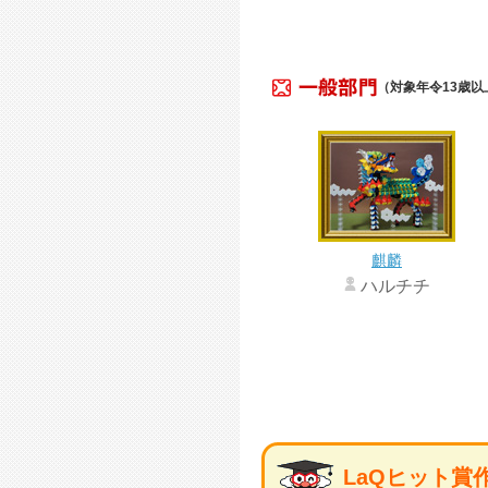
（対象年令13歳以
麒麟
ハルチチ
LaQヒット賞