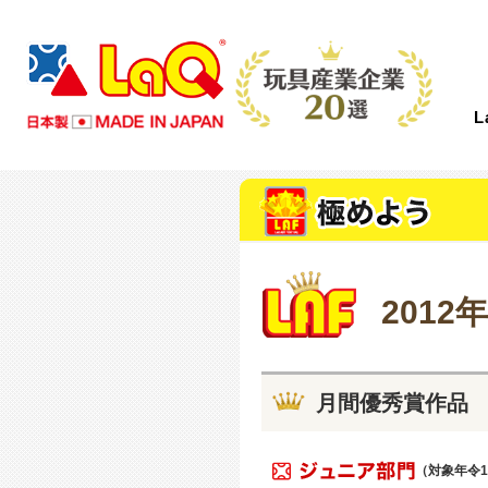
トップ
LaQ芸術祭
月間受賞作品（201
LaQとは？
商品情報
イベント情報
つくり方ギャラリー
コンテスト情報
ニュース
サポート
About LaQ
Product
Event
Gallery
Contest
News
Support
2012
LaQは、たった７種類の小さなパーツから
あなたの好きがきっと見つかる！
LaQを楽しむイベントを全国で開催中！こ
LaQ初心者から上級者まで、楽しく遊べる
全国のLaQファンの皆さまからご応募いた
LaQのニュースや商品情報などをお知らせ
お問い合わせやご意見・ご感想はこちらか
あらゆる形に変化する、新しい発想から生
初心者から上級者まで楽しめるアイテムを
れから開催するイベントを随時更新してい
作り方見本をWEBだけでご紹介します。
だいた素晴らしい作品をご紹介します。
します。
ら！LaQについて気になる質問があれば
月間優秀賞作品
まれたパズルブロックです。
たくさんご用意しております。
ます。奮ってご参加ください。
さあ、君ならどんな作品を作る！？
FAQからご確認いただけます。
MORE
MORE
MORE
（対象年令1