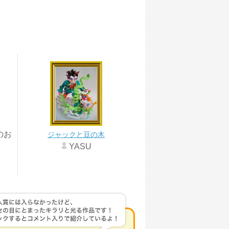
のお
ジャックと豆の木
YASU