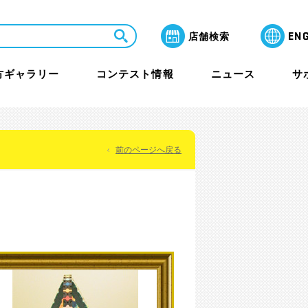
EN
店舗検索
方ギャラリー
コンテスト情報
ニュース
サ
前のページへ戻る
LaQ芸術祭 月間賞
よくあるご質問
教室・セミナー
保護者のみなさまへ
ャラリー
その他イベント
海外アワード情報