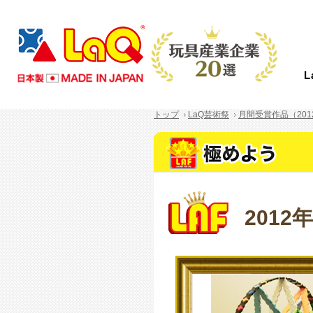
トップ
LaQ芸術祭
月間受賞作品（201
LaQとは？
商品情報
イベント情報
つくり方ギャラリー
コンテスト情報
ニュース
サポート
About LaQ
Product
Event
Gallery
Contest
News
Support
2012
LaQは、たった７種類の小さなパーツから
あなたの好きがきっと見つかる！
LaQを楽しむイベントを全国で開催中！こ
LaQ初心者から上級者まで、楽しく遊べる
全国のLaQファンの皆さまからご応募いた
LaQのニュースや商品情報などをお知らせ
お問い合わせやご意見・ご感想はこちらか
あらゆる形に変化する、新しい発想から生
初心者から上級者まで楽しめるアイテムを
れから開催するイベントを随時更新してい
作り方見本をWEBだけでご紹介します。
だいた素晴らしい作品をご紹介します。
します。
ら！LaQについて気になる質問があれば
まれたパズルブロックです。
たくさんご用意しております。
ます。奮ってご参加ください。
さあ、君ならどんな作品を作る！？
FAQからご確認いただけます。
MORE
MORE
MORE