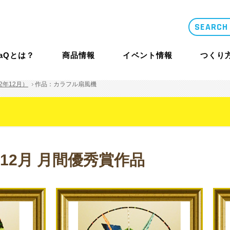
LaQとは？
商品情報
イベント情報
つくり
2年12月）
作品：カラフル扇風機
類似品・コピー
LaQとは？
体験イベント
コンテスト概要
商品情報
年12月 月間優秀賞作品
商品情報
つくり方ギ
ニュース
LaQ誕生秘話
大型イベント
LaQ殿堂