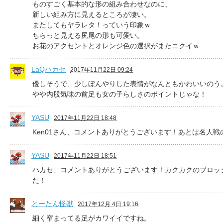
ものすごく基本的な形の組み合わせなのに、
新しい組み方に見えるところが凄い。
またしてもヤラレタ！っていう印象ｗ
ちらっと見える尻尾の形も可愛い。
お花のアクセントとオレンジ色の選択がまたニクイｗ
LaQハカセ
2017年11月22日 09:24
優しそうで、少しぼんやりした表情がなんともかわいいのう
やや内股気味の前足も女の子らしさのポイントじゃな！
YASU
2017年11月22日 18:48
Ken01さん、コメントありがとうございます！あとは名人
YASU
2017年11月22日 18:51
ハカセ、コメントありがとうございます！カクカクのブロッ
た！
とーたん怪獣
2017年12月 4日 19:16
細く窄まってる足がカワイイですね。