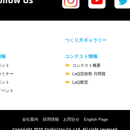
ollow Us
つくり方ギャラリー
情報
コンテスト情報
ベント
コンテスト概要
セミナー
LaQ芸術祭 月間賞
ベント
LaQ殿堂
イベント
会社案内
採用情報
お問合せ
English Page
Copyright 2020 Yoshiritsu Co.,Ltd.
All right reserved