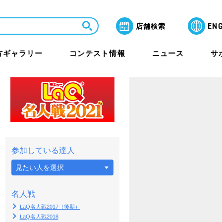
EN
店舗検索
方ギャラリー
コンテスト情報
ニュース
サ
LaQ芸術祭 月間賞
よくあるご質問
教室・セミナー
保護者のみなさまへ
参加している達人
ラリー
名人戦
その他イベント
海外アワード情報
LaQ名人戦2017（後期）
LaQ名人戦2018