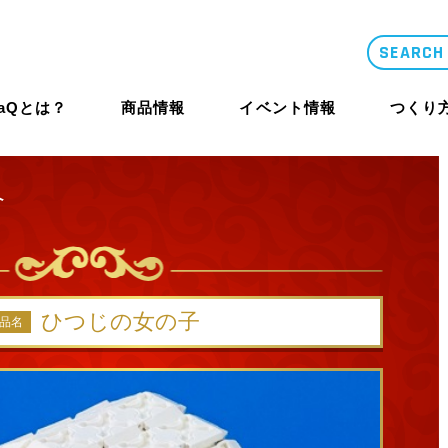
LaQとは？
商品情報
イベント情報
つくり
介
類似品・コピー
LaQとは？
体験イベント
コンテスト概要
商品情報
商品情報
つくり方ギャ
ニュース
ひつじの女の子
品名
LaQ誕生秘話
大型イベント
LaQ殿堂