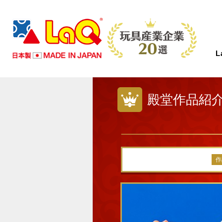
殿堂作品紹
LaQとは？
商品情報
イベント情報
つくり方ギャラリー
コンテスト情報
ニュース
サポート
About LaQ
Product
Event
Gallery
Contest
News
Support
LaQは、たった７種類の小さなパーツから
あなたの好きがきっと見つかる！
LaQを楽しむイベントを全国で開催中！こ
LaQ初心者から上級者まで、楽しく遊べる
全国のLaQファンの皆さまからご応募いた
LaQのニュースや商品情報などをお知らせ
お問い合わせやご意見・ご感想はこちらか
作
あらゆる形に変化する、新しい発想から生
初心者から上級者まで楽しめるアイテムを
れから開催するイベントを随時更新してい
作り方見本をWEBだけでご紹介します。
だいた素晴らしい作品をご紹介します。
します。
ら！LaQについて気になる質問があれば
まれたパズルブロックです。
たくさんご用意しております。
ます。奮ってご参加ください。
さあ、君ならどんな作品を作る！？
FAQからご確認いただけます。
MORE
MORE
MORE