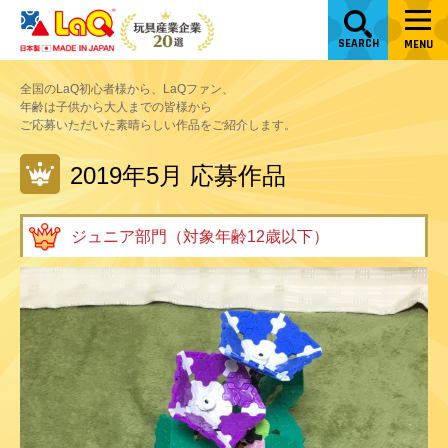
SEARCH
MENU
全国のLaQ初心者様から、LaQファン、
年齢は子供から大人までの皆様から
ご応募いただいた素晴らしい作品をご紹介します。
2019年5月 応募作品
ジュニア部門（対象年齢12歳以下）