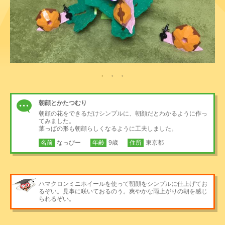
朝顔とかたつむり
朝顔の花をできるだけシンプルに、朝顔だとわかるように作っ
てみました。
葉っぱの形も朝顔らしくなるように工夫しました。
名前
なっぴー
年齢
9歳
住所
東京都
ハマクロンミニホイールを使って朝顔をシンプルに仕上げてお
るぞい。見事に咲いておるのう。爽やかな雨上がりの朝を感じ
られるぞい。