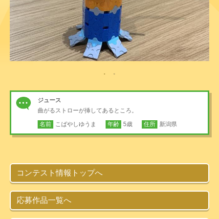
ジュース
曲がるストローが挿してあるところ。
名前
こばやしゆうま
年齢
5歳
住所
新潟県
コンテスト情報トップへ
応募作品一覧へ