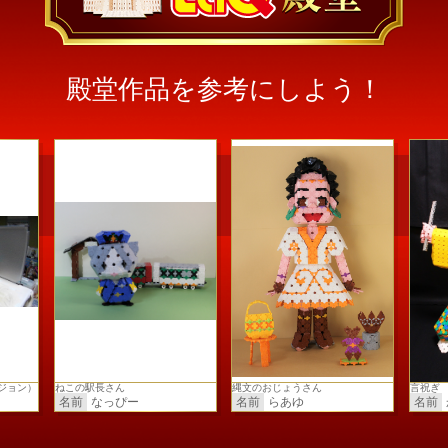
殿堂作品を参考にしよう！
ジョン）
ねこの駅長さん
縄文のおじょうさん
言祝ぎ
名前
なっぴー
名前
らあゆ
名前