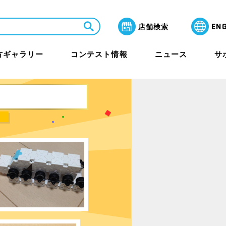
EN
店舗検索
方ギャラリー
コンテスト情報
ニュース
サ
LaQ芸術祭 月間賞
よくあるご質問
教室・セミナー
保護者のみなさまへ
ラリー
その他イベント
海外アワード情報