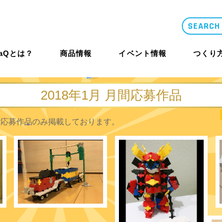
LaQとは？
商品情報
イベント情報
つくり
2018年1月 月間応募作品
ご応募作品のみ掲載しております。
類似品・コピー
LaQとは？
体験イベント
コンテスト概要
商品情報
商品情報
つくり方ギャ
ニュース
LaQ誕生秘話
大型イベント
LaQ殿堂