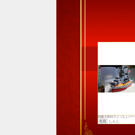
戦艦大和D(でぶっちょバー
名前
しんじ