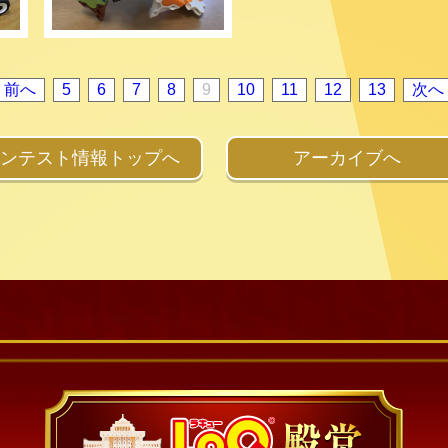
< 前へ
5
6
7
8
9
10
11
12
13
次へ 
ンテスト情報トップへ
アーカイブへ