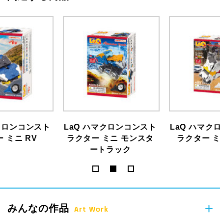
マクロンコンスト
LaQ ハマクロンコンスト
LaQ ハマク
 ミニ RV
ラクター ミニ モンスタ
ラクター ミ
ートラック
みんなの作品
Art Work