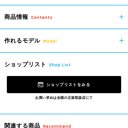
商品情報
Contents
68
作れるモデル
pcs
Model
Parts
4
pcs
ショップリスト
Shop List
Parts
ショップリストをみる
お買い求めは全国の正規取扱店にて
関連する商品
Recommend