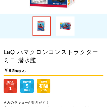
LaQ ハマクロンコンストラクター
ミニ 潜水艦
￥825
(税込)
作れる
対象年齢
難易度
モデル数
5
初級
1
歳以上
レベル
きみのラキューが動きだす！