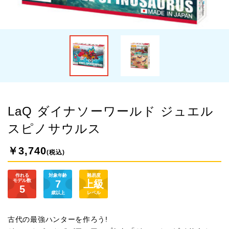
LaQ ダイナソーワールド ジュエル
スピノサウルス
￥3,740
(税込)
作れる
対象年齢
難易度
モデル数
7
上級
5
歳以上
レベル
古代の最強ハンターを作ろう!