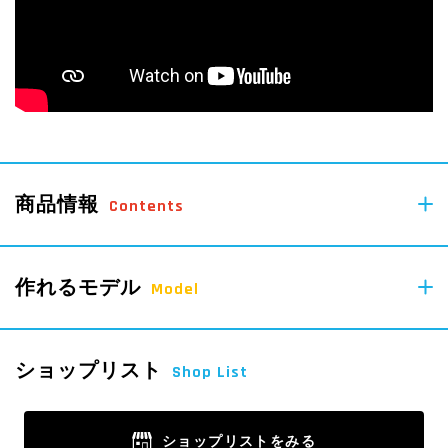
商品情報
Contents
355
作れるモデル
pcs
Model
Parts
47
pcs
ショップリスト
Shop List
Parts
ショップリストをみる