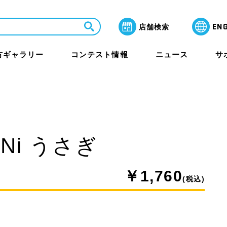
EN
店舗検索
方ギャラリー
コンテスト情報
ニュース
サ
LaQ芸術祭 月間賞
よくあるご質問
教室・セミナー
保護者のみなさまへ
iNi うさぎ
ャラリー
￥1,760
(税込)
その他イベント
海外アワード情報