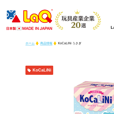
ホーム
商品情報
KoCaLiNi うさぎ
LaQとは？
商品情報
イベント情報
つくり方ギャラリー
コンテスト情報
ニュース
サポート
About LaQ
Product
Event
Gallery
Contest
News
Support
KoCaLiNi
LaQは、たった７種類の小さなパーツか
あなたの好きがきっと見つかる！
LaQを楽しむイベントを全国で開催中！
LaQ初心者から上級者まで、楽しく遊べ
全国のLaQファンの皆さまからご応募い
LaQのニュースや商品情報などをお知ら
お問い合わせやご意見・ご感想はこちら
らあらゆる形に変化する、新しい発想か
初心者から上級者まで楽しめるアイテム
これから開催するイベントを随時更新し
る作り方見本をWEBだけでご紹介しま
ただいた素晴らしい作品をご紹介しま
せします。
から！LaQについて気になる質問があれ
ら生まれたパズルブロックです。
をたくさんご用意しております。
ています。奮ってご参加ください。
す。
す。
ばFAQからご確認いただけます。
さあ、君ならどんな作品を作る！？
MORE
MORE
MORE