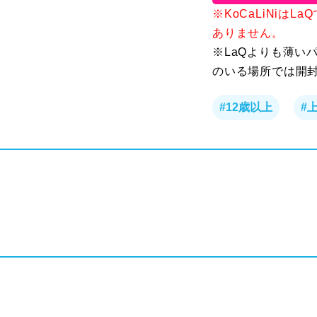
※KoCaLiNiは
ありません。
※LaQよりも薄い
のいる場所では開
#12歳以上
#
t