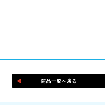
＠laq_yoshiritsu
#laq作品
商品一覧へ戻る