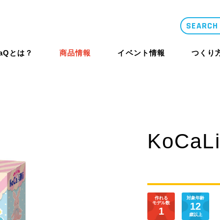
LaQとは？
商品情報
イベント情報
つくり
類似品・コピー
LaQとは？
体験イベント
コンテスト概要
KoCaL
商品情報
商品情報
つくり方ギ
ニュース
作れる
対象年齢
LaQ誕生秘話
大型イベント
LaQ殿堂
モデル数
12
1
歳以上