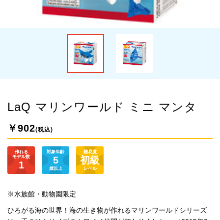
LaQ マリンワールド ミニ マンタ
￥902
(税込)
作れる
対象年齢
難易度
モデル数
5
初級
1
歳以上
レベル
※水族館・動物園限定
ひろがる海の世界！海の生き物が作れるマリンワールドシリーズ