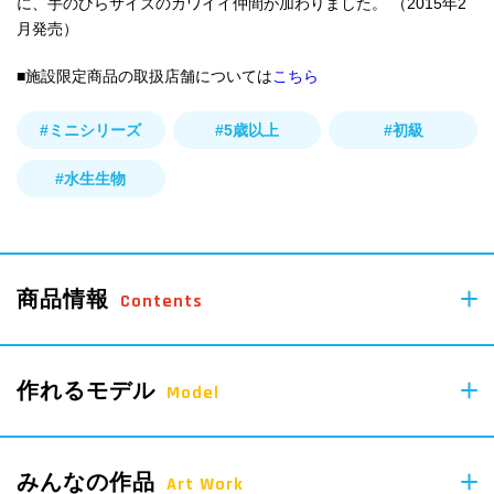
に、手のひらサイズのカワイイ仲間が加わりました。 （2015年2
月発売）
■施設限定商品の取扱店舗については
こちら
#ミニシリーズ
#5歳以上
#初級
#水生生物
商品情報
Contents
88
作れるモデル
pcs
Model
Parts
みんなの作品
Art Work