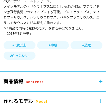
のダイナソーワールドシリーズ。
メインモデルのトリケラトプスは口としっぽが可動、プテラノド
ンは飛行姿勢でのディスプレイも可能。プロトケラトプス、ディ
ロフォサウルス、パラサウロロフス、パキケファロサウルス、エ
ラスモサウルスに組み替えて作れます。
※1商品で同時に複数のモデルを作る事はできません。
（2015年6月発売）
#5歳以上
#中級
#恐竜
#かっこいい
商品情報
Contents
300
作れるモデル
pcs
Model
Parts