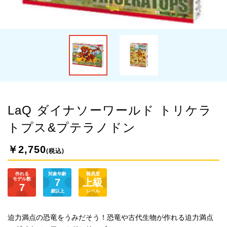
LaQ ダイナソーワールド トリケラ
トプス&プテラノドン
￥2,750
(税込)
作れる
対象年齢
難易度
モデル数
7
上級
7
歳以上
レベル
迫力満点の恐竜をうみだそう！恐竜や古代生物が作れる迫力満点