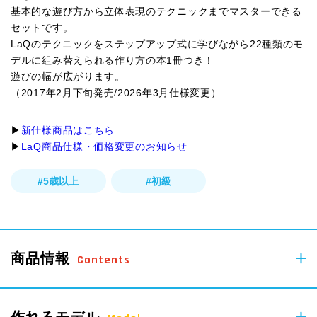
基本的な遊び方から立体表現のテクニックまでマスターできる
セットです。
LaQのテクニックをステップアップ式に学びながら22種類のモ
デルに組み替えられる作り方の本1冊つき！
遊びの幅が広がります。
（2017年2月下旬発売/2026年3月仕様変更）
▶︎
新仕様商品はこちら
▶︎
LaQ商品仕様・価格変更のお知らせ
#5歳以上
#初級
商品情報
Contents
650
作れるモデル
pcs