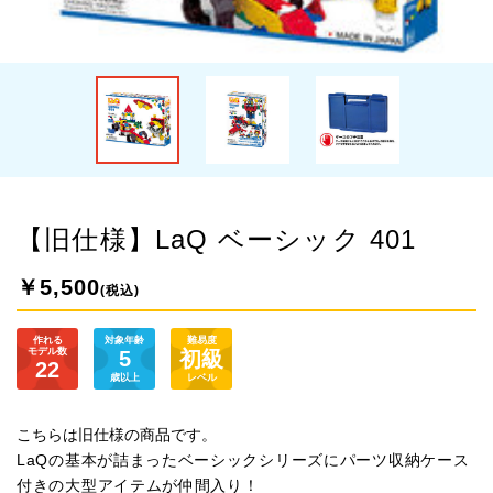
【旧仕様】LaQ ベーシック 401
￥5,500
(税込)
作れる
対象年齢
難易度
モデル数
5
初級
22
歳以上
レベル
こちらは旧仕様の商品です。
LaQの基本が詰まったベーシックシリーズにパーツ収納ケース
付きの大型アイテムが仲間入り！