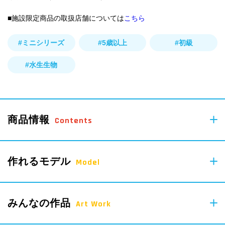
■施設限定商品の取扱店舗については
こちら
#ミニシリーズ
#5歳以上
#初級
#水生生物
商品情報
Contents
88
作れるモデル
pcs
Model
Parts
みんなの作品
Art Work