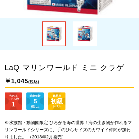
LaQ マリンワールド ミニ クラゲ
￥1,045
(税込)
作れる
対象年齢
難易度
モデル数
5
初級
1
歳以上
レベル
※水族館・動物園限定 ひろがる海の世界！海の生き物が作れるマ
リンワールドシリーズに、手のひらサイズのカワイイ仲間が加わ
りました。 （2018年2月発売）