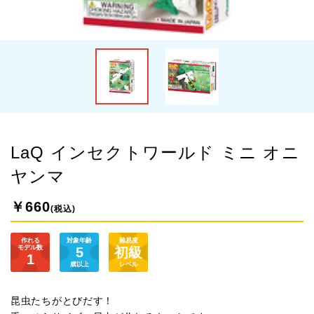
LaQ インセクトワールド ミニ オニ
ヤンマ
￥660
(税込)
作れる
対象年齢
難易度
モデル数
5
初級
1
歳以上
レベル
昆虫たちがとびだす！