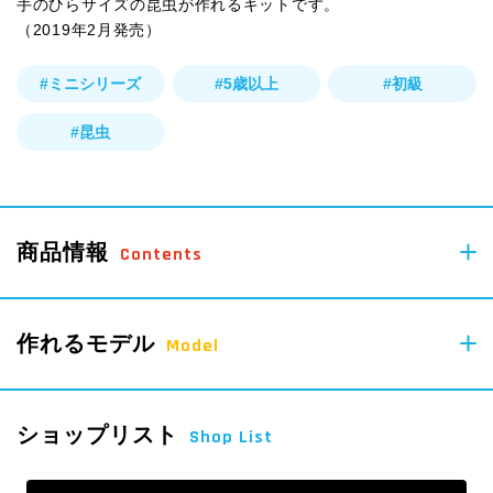
手のひらサイズの昆虫が作れるキットです。
（2019年2月発売）
#ミニシリーズ
#5歳以上
#初級
#昆虫
商品情報
Contents
65
作れるモデル
pcs
Model
Parts
ショップリスト
Shop List