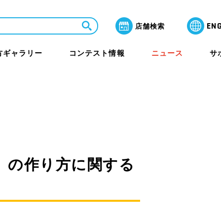
EN
店舗検索
方ギャラリー
コンテスト情報
ニュース
サ
LaQ芸術祭 月間賞
よくあるご質問
教室・セミナー
保護者のみなさまへ
ャラリー
両」の作り方に関する
その他イベント
海外アワード情報