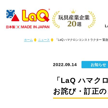
ホーム
ニュース
「LaQ ハマクロンコンストラクター 
LaQとは？
商品情報
イベント情報
つくり方ギャラリー
コンテスト情報
ニュース
サポート
About LaQ
Product
Event
Gallery
Contest
News
Support
2022.09.14
お知らせ
LaQは、たった７種類の小さなパーツか
あなたの好きがきっと見つかる！
LaQを楽しむイベントを全国で開催中！
LaQ初心者から上級者まで、楽しく遊べ
全国のLaQファンの皆さまからご応募い
LaQのニュースや商品情報などをお知ら
お問い合わせやご意見・ご感想はこちら
「LaQ ハマ
らあらゆる形に変化する、新しい発想か
初心者から上級者まで楽しめるアイテム
これから開催するイベントを随時更新し
る作り方見本をWEBだけでご紹介しま
ただいた素晴らしい作品をご紹介しま
せします。
から！LaQについて気になる質問があれ
お詫び・訂正の
ら生まれたパズルブロックです。
をたくさんご用意しております。
ています。奮ってご参加ください。
す。
す。
ばFAQからご確認いただけます。
さあ、君ならどんな作品を作る！？
MORE
MORE
MORE