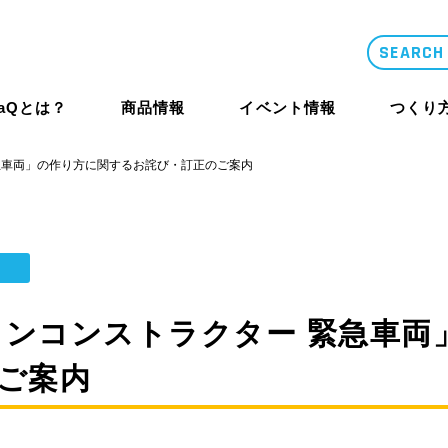
LaQとは？
商品情報
イベント情報
つくり
緊急車両」の作り方に関するお詫び・訂正のご案内
類似品・コピー
LaQとは？
体験イベント
コンテスト概要
商品情報
商品情報
つくり方ギ
ニュース
クロンコンストラクター 緊急車
ご案内
LaQ誕生秘話
大型イベント
LaQ殿堂