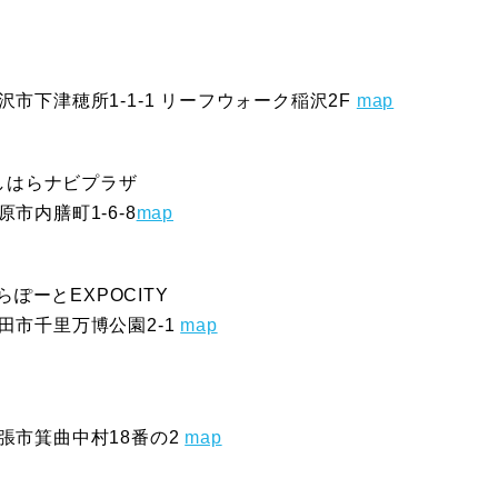
稲沢市下津穂所1-1-1 リーフウォーク稲沢2F
map
しはらナビプラザ
原市内膳町1-6-8
map
ららぽーとEXPOCITY
吹田市千里万博公園2-1
map
名張市箕曲中村18番の2
map