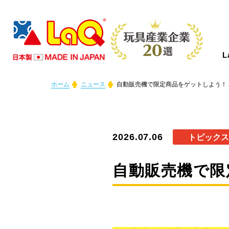
ホーム
ニュース
自動販売機で限定商品をゲットしよう！ 202
LaQとは？
商品情報
イベント情報
つくり方ギャラリー
コンテスト情報
ニュース
サポート
About LaQ
Product
Event
Gallery
Contest
News
Support
2026.07.06
トピックス
LaQは、たった７種類の小さなパーツか
あなたの好きがきっと見つかる！
LaQを楽しむイベントを全国で開催中！
LaQ初心者から上級者まで、楽しく遊べ
全国のLaQファンの皆さまからご応募い
LaQのニュースや商品情報などをお知ら
お問い合わせやご意見・ご感想はこちら
自動販売機で限定
らあらゆる形に変化する、新しい発想か
初心者から上級者まで楽しめるアイテム
これから開催するイベントを随時更新し
る作り方見本をWEBだけでご紹介しま
ただいた素晴らしい作品をご紹介しま
せします。
から！LaQについて気になる質問があれ
ら生まれたパズルブロックです。
をたくさんご用意しております。
ています。奮ってご参加ください。
す。
す。
ばFAQからご確認いただけます。
さあ、君ならどんな作品を作る！？
MORE
MORE
MORE