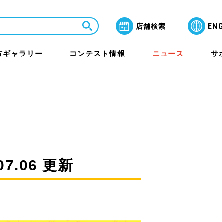
EN
店舗検索
方ギャラリー
コンテスト情報
ニュース
サ
LaQ芸術祭 月間賞
よくあるご質問
教室・セミナー
保護者のみなさまへ
ャラリー
.06 更新
その他イベント
海外アワード情報