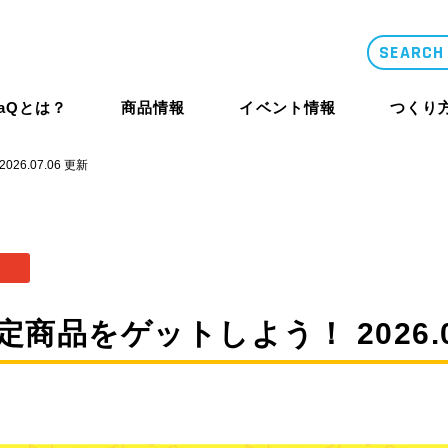
LaQとは？
商品情報
イベント情報
つくり
6.07.06 更新
類似品・コピー
LaQとは？
体験イベント
コンテスト概要
商品情報
商品情報
つくり方ギ
ニュース
商品をゲットしよう！ 2026.07
LaQ誕生秘話
大型イベント
LaQ殿堂