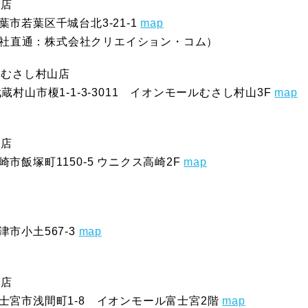
台店
千葉市若葉区千城台北3-21-1
map
（管理会社直通：株式会社クリエイション・コム）
ルむさし村山店
武蔵村山市榎1-1-3-3011 イオンモールむさし村山3F
map
崎店
崎市飯塚町1150-5 ウニクス高崎2F
map
津市小土567-3
map
宮店
県富士宮市浅間町1-8 イオンモール富士宮2階
map