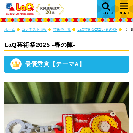
SEARCH
MENU
ホーム
コンテスト情報
芸術祭一覧
LaQ芸術祭2025 -春の陣-
【一
LaQ芸術祭2025 -春の陣-
最優秀賞【テーマA】