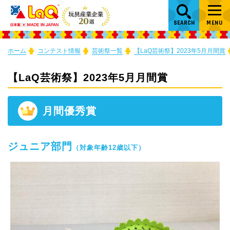
SEARCH
MENU
ホーム
コンテスト情報
芸術祭一覧
【LaQ芸術祭】2023年5月月間賞
【LaQ芸術祭】2023年5月月間賞
月間優秀賞
ジュニア部門
（対象年齢12歳以下）