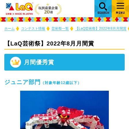
SEARCH
MENU
ホーム
コンテスト情報
芸術祭一覧
【LaQ芸術祭】2022年8月月間賞
【LaQ芸術祭】2022年8月月間賞
月間優秀賞
ジュニア部門
（対象年齢12歳以下）