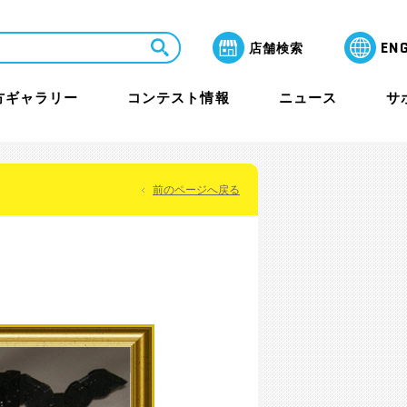
EN
店舗検索
方ギャラリー
コンテスト情報
ニュース
サ
前のページへ戻る
LaQ芸術祭 月間賞
よくあるご質問
教室・セミナー
保護者のみなさまへ
ャラリー
その他イベント
海外アワード情報