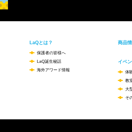
LaQとは？
商品情
保護者の皆様へ
LaQ誕生秘話
イベン
海外アワード情報
体
教
大
そ