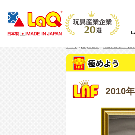
トップ
LaQ芸術祭
月間受賞作品（201
LaQとは？
商品情報
イベント情報
つくり方ギャラリー
コンテスト情報
ニュース
サポート
About LaQ
Product
Event
Gallery
Contest
News
Support
2010
LaQは、たった７種類の小さなパーツから
あなたの好きがきっと見つかる！
LaQを楽しむイベントを全国で開催中！こ
LaQ初心者から上級者まで、楽しく遊べる
全国のLaQファンの皆さまからご応募いた
LaQのニュースや商品情報などをお知らせ
お問い合わせやご意見・ご感想はこちらか
あらゆる形に変化する、新しい発想から生
初心者から上級者まで楽しめるアイテムを
れから開催するイベントを随時更新してい
作り方見本をWEBだけでご紹介します。
だいた素晴らしい作品をご紹介します。
します。
ら！LaQについて気になる質問があれば
まれたパズルブロックです。
たくさんご用意しております。
ます。奮ってご参加ください。
さあ、君ならどんな作品を作る！？
FAQからご確認いただけます。
MORE
MORE
MORE