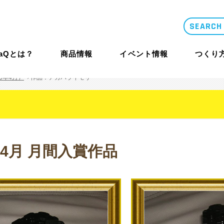
LaQとは？
商品情報
イベント情報
つくり
0年4月）
作品：アカハライモリ
類似品・コピー
LaQとは？
体験イベント
コンテスト概要
商品情報
年4月 月間入賞作品
商品情報
つくり方ギ
ニュース
LaQ誕生秘話
大型イベント
LaQ殿堂