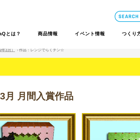
LaQとは？
商品情報
イベント情報
つくり
9年3月）
作品：レンジでらくチン☆
類似品・コピー
LaQとは？
体験イベント
コンテスト概要
商品情報
年3月 月間入賞作品
商品情報
つくり方ギ
ニュース
LaQ誕生秘話
大型イベント
LaQ殿堂