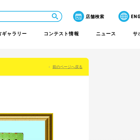
EN
店舗検索
方ギャラリー
コンテスト情報
ニュース
サ
前のページへ戻る
LaQ芸術祭 月間賞
よくあるご質問
教室・セミナー
保護者のみなさまへ
ャラリー
その他イベント
海外アワード情報