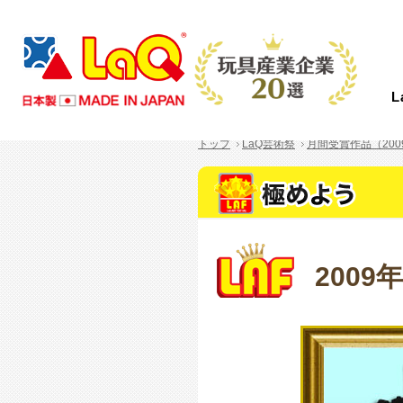
トップ
LaQ芸術祭
月間受賞作品（200
LaQとは？
商品情報
イベント情報
つくり方ギャラリー
コンテスト情報
ニュース
サポート
About LaQ
Product
Event
Gallery
Contest
News
Support
2009
LaQは、たった７種類の小さなパーツから
あなたの好きがきっと見つかる！
LaQを楽しむイベントを全国で開催中！こ
LaQ初心者から上級者まで、楽しく遊べる
全国のLaQファンの皆さまからご応募いた
LaQのニュースや商品情報などをお知らせ
お問い合わせやご意見・ご感想はこちらか
あらゆる形に変化する、新しい発想から生
初心者から上級者まで楽しめるアイテムを
れから開催するイベントを随時更新してい
作り方見本をWEBだけでご紹介します。
だいた素晴らしい作品をご紹介します。
します。
ら！LaQについて気になる質問があれば
まれたパズルブロックです。
たくさんご用意しております。
ます。奮ってご参加ください。
さあ、君ならどんな作品を作る！？
FAQからご確認いただけます。
MORE
MORE
MORE