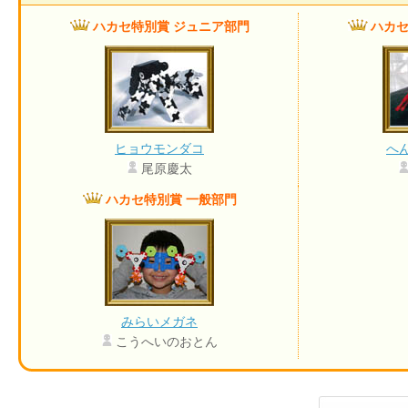
ハカセ特別賞 ジュニア部門
ハカセ
ヒョウモンダコ
へ
尾原慶太
ハカセ特別賞 一般部門
みらいメガネ
こうへいのおとん