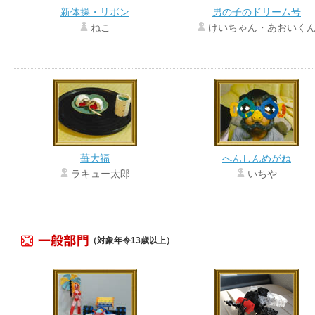
新体操・リボン
男の子のドリーム号
ねこ
けいちゃん・あおいく
苺大福
へんしんめがね
ラキュー太郎
いちや
（対象年令13歳以上）