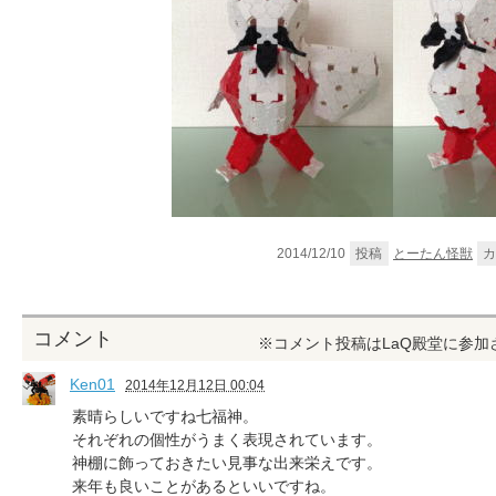
2014/12/10
投稿
とーたん怪獣
カ
コメント
※コメント投稿はLaQ殿堂に参
Ken01
2014年12月12日 00:04
素晴らしいですね七福神。
それぞれの個性がうまく表現されています。
神棚に飾っておきたい見事な出来栄えです。
来年も良いことがあるといいですね。