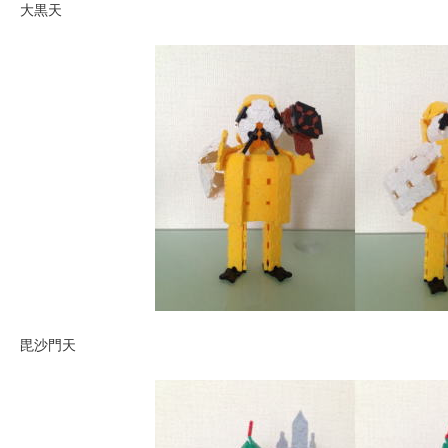
大黒天
毘沙門天