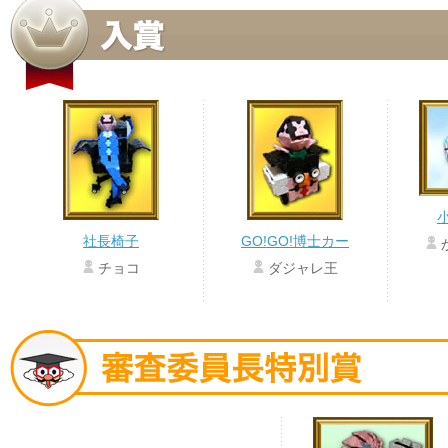
社長椅子
GO!GO!博士カー
チョコ
ダジャレ王