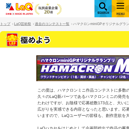
SEARCH
MENU
トップ
LaQ芸術祭
過去のコンテスト一覧
ハマクロンminiGPオリジナルグラ
この度は、ハマクロンミニ作品コンテストに多数
久々のLaQ新パーツであるハマクロンミニの発売
たわけですが、お陰様で応募総数173点と、大いに
広がりを実感できる内容となったと思います。応募
いますので、LaQユーザーの皆様も、創作意欲を
LaQハカセをはじめとして企画部総出で作品の審