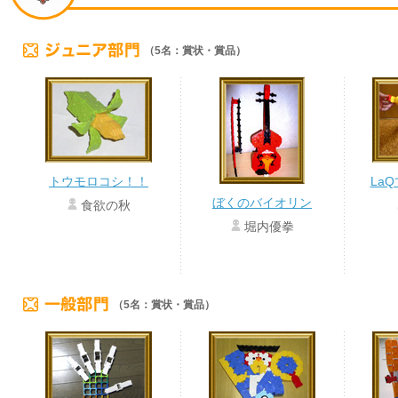
（5名：賞状・賞品）
トウモロコシ！！
La
ぼくのバイオリン
食欲の秋
堀内優拳
（5名：賞状・賞品）