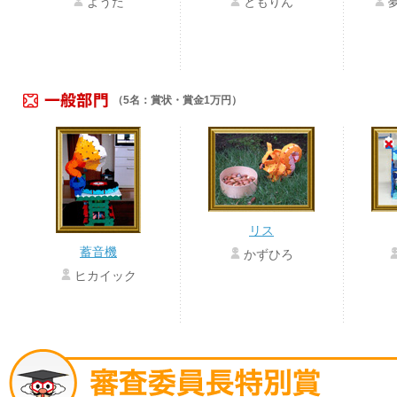
ようた
ともりん
（5名：賞状・賞金1万円）
リス
蓄音機
かずひろ
ヒカイック