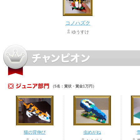
コノハズク
ゆうすけ
（5名：賞状・賞金1万円）
猫の背伸び
虫めがね