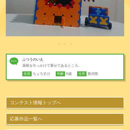
ふつうのいえ
屋根を引っかけて乗せてあるところ。
名前
ちょろすけ
年齢
6歳
住所
新潟県
コンテスト情報トップへ
応募作品一覧へ