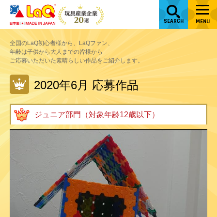
SEARCH
MENU
全国のLaQ初心者様から、LaQファン、
年齢は子供から大人までの皆様から
ご応募いただいた素晴らしい作品をご紹介します。
2020年6月 応募作品
ジュニア部門（対象年齢12歳以下）